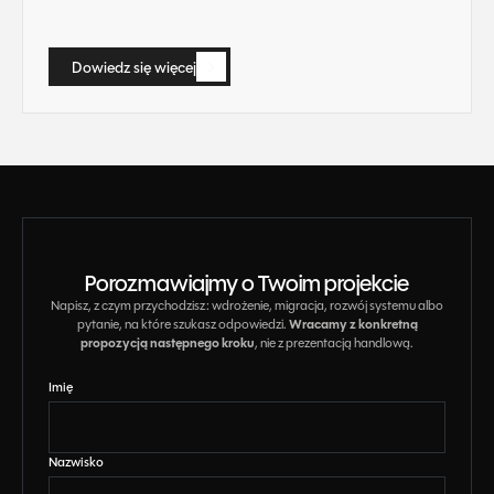
Dowiedz się więcej
Dowiedz się więcej
Porozmawiajmy o Twoim projekcie
Napisz, z czym przychodzisz: wdrożenie, migracja, rozwój systemu albo
Wracamy z konkretną
pytanie, na które szukasz odpowiedzi.
propozycją następnego kroku
, nie z prezentacją handlową.
Imię
Nazwisko