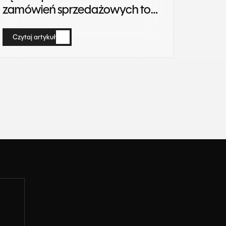
zamówień sprzedażowych to
strata czasu. Jak to
zautomatyzować?
Czytaj artykuł
Czytaj artykuł