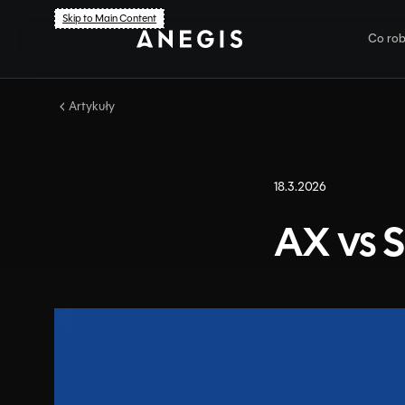
Skip to Main Content
Co ro
Artykuły
Ob
Dy
18.3.2026
Us
AX vs 
Br