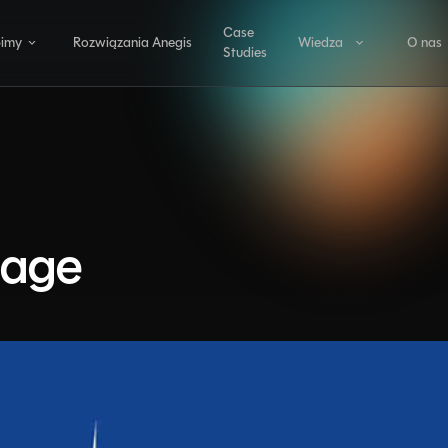
Case
bimy
Rozwiązania Anegis
Wiedza
O nas
Studies
COMPLIANCE I FINANSE
OBSZARY
Artykuły
Anegi
szary
ANEGIS JPK
AI, dane i
analityka
JPK CIT wprost z Dynamics 365
namics
Decyzje oparte na danych, automaty
365
sztuczna inteligencja.
Polish Localisation Pack
Polskie dane rejestrowe w Dynamics 365
ługi
Produkcja
Sage
i łańcuch
anże
Cost Allocation and Settlement
dostaw
Alokacja kosztów z księgowaniem
Optymalizacja procesów, logistyka i
efektywności operacyjnej.
OPERACJE
AMS - ANEGIS Monitoring Services
Monitoring Dynamics 365 na bieżąco
AWM - ANEGIS Workforce Management
Cały cykl zatrudnienia w jednym systemie