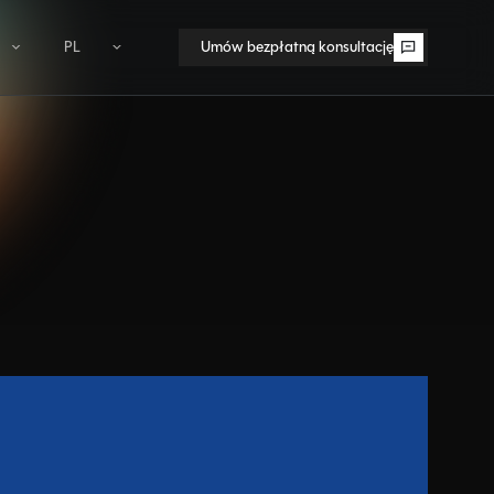
PL
Umów bezpłatną konsultację
Umów bezpłatną konsultację
PL
s
EN
AHH Banking
Kapitał
ludzki
Bankowość wprost w Dynamics 365
zacja i
Rozwój talentów, rekrutacja i efektywne
zarządzanie zespołem.
ANEGIS KSeF
KSeF wbudowany w Twój ERP
Finanse i
compliance
Zgodność z przepisami, zarządzanie ryzykiem i
 zwiększanie
stabilność finansowa.
ANEGIS StorageTrim
Odzyskaj miejsce w bazie D365
AMOS - ANEGIS Motivation System
Cele strategiczne w mierzalnych zadaniach