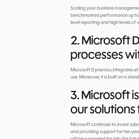
Scaling your business management
benchmarked performance up to 2,
level reporting and high levels of
2. Microsoft 
processes wit
Microsoft Dynamics integrates effo
use. Moreover, it is built on a sta
3. Microsoft 
our solution
Microsoft continues to invest subs
and providing support for ten ye
will be supported far into the fu