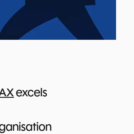
 AX
excels
rganisation