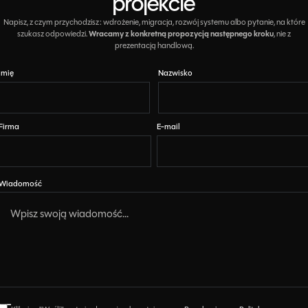
projekcie
Napisz, z czym przychodzisz: wdrożenie, migracja, rozwój systemu albo pytanie, na które
szukasz odpowiedzi.
Wracamy z konkretną propozycją następnego kroku
, nie z
prezentacją handlową.
Imię
Nazwisko
Firma
E-mail
Wiadomość