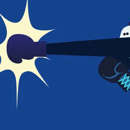
DOKUMENTY I AI
OPAA - On-Premises ANEGIS App
Integracja danych z wielu źródeł
ADF - ANEGIS Document Flow
Obieg dokumentów wspierany przez AI