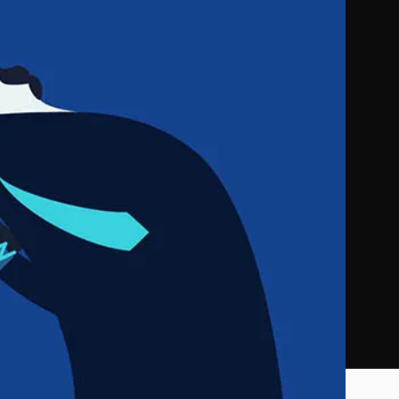
AGA - ANEGIS Generative Assistant
Oferty generowane przez AI w minuty