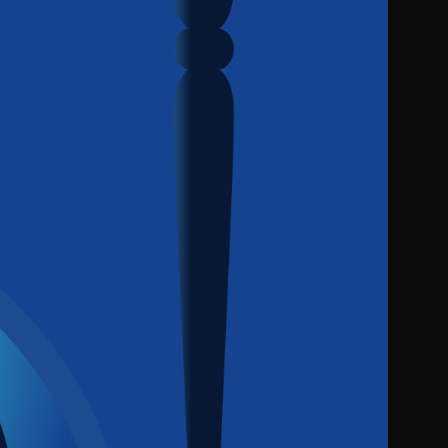
AGA - ANEGIS Generative Assistant
Oferty generowane przez AI w minuty