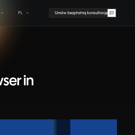
PL
Umów bezpłatną konsultację
Umów bezpłatną konsultację
PL
EN
AHH Banking
Kapitał
ludzki
Bankowość wprost w Dynamics 365
zacja i
Rozwój talentów, rekrutacja i efektywne
zarządzanie zespołem.
ANEGIS KSeF
KSeF wbudowany w Twój ERP
Finanse i
ser in
compliance
Zgodność z przepisami, zarządzanie ryzykiem i
 zwiększanie
stabilność finansowa.
ANEGIS StorageTrim
Odzyskaj miejsce w bazie D365
AMOS - ANEGIS Motivation System
Cele strategiczne w mierzalnych zadaniach