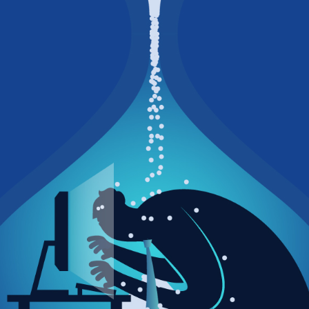
DOKUMENTY I AI
OPAA - On-Premises ANEGIS App
Integracja danych z wielu źródeł
ADF - ANEGIS Document Flow
Obieg dokumentów wspierany przez AI