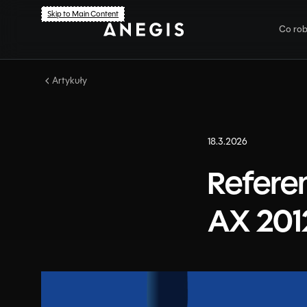
Skip to Main Content
Co ro
Artykuły
Ob
Dy
18.3.2026
Us
Referen
Br
AX 201