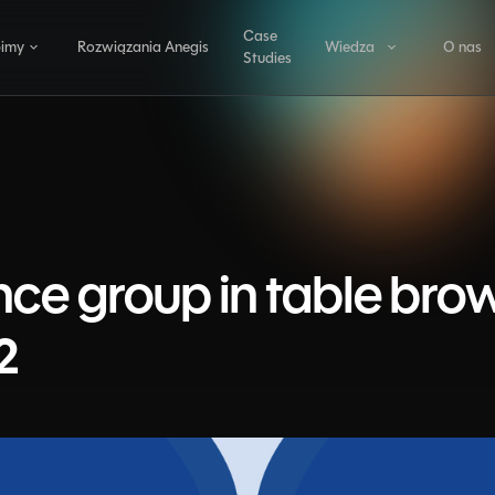
Case
bimy
Rozwiązania Anegis
Wiedza
O nas
Studies
COMPLIANCE I FINANSE
OBSZARY
Artykuły
Anegis
szary
ANEGIS JPK
AI, dane i
analityka
JPK CIT wprost z Dynamics 365
namics
Decyzje oparte na danych, automaty
365
sztuczna inteligencja.
Polish Localisation Pack
Polskie dane rejestrowe w Dynamics 365
ługi
Produkcja
ce group in table brow
i łańcuch
anże
Cost Allocation and Settlement
dostaw
Alokacja kosztów z księgowaniem
Optymalizacja procesów, logistyka i
2
efektywności operacyjnej.
OPERACJE
AMS - ANEGIS Monitoring Services
Monitoring Dynamics 365 na bieżąco
AWM - ANEGIS Workforce Management
Cały cykl zatrudnienia w jednym systemie